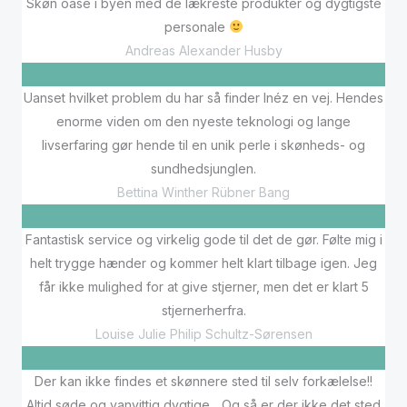
Skøn oase i byen med de lækreste produkter og dygtigste
personale
Andreas Alexander Husby
Uanset hvilket problem du har så finder Inéz en vej. Hendes
enorme viden om den nyeste teknologi og lange
livserfaring gør hende til en unik perle i skønheds- og
sundhedsjunglen.
Bettina Winther Rübner Bang
Fantastisk service og virkelig gode til det de gør. Følte mig i
helt trygge hænder og kommer helt klart tilbage igen. Jeg
får ikke mulighed for at give stjerner, men det er klart 5
stjernerherfra.
Louise Julie Philip Schultz-Sørensen
Der kan ikke findes et skønnere sted til selv forkælelse!!
Altid søde og vanvittig dygtige... Og så er der ikke det sted