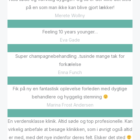
på en som man ikke kan blive gjort lækker!
Merete Wollny
Feeling 10 years younger…
Eva Gade
Super champagnebehandling ..tusinde mange tak for
forkælelse
Enna Funch
Fik på ny en fantastisk oplevelse forleden med dygtige
behandlere og hyggelig stemning
Marina Frost Andersen
En verdensklasse klinik. Altid søde og top profesionelle. Kan
virkelig anbefale at besøge klinikken, som i øvrigt også altid
er med, med det nye indenfor deres felt. Elsker det sted