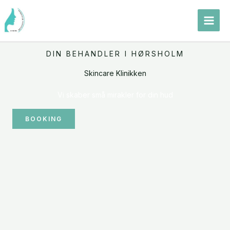
Gå
til
indholdet
DIN BEHANDLER I HØRSHOLM
Skincare Klinikken
Vi skaber små mirakler for din hud
BOOKING